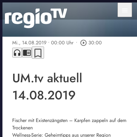
menu
Mi., 14.08.2019
• 00:00 Uhr
•
play_circle_outline
30:00
bookmark_border
headphones
chrome_reader_mode
UM.tv aktuell
14.08.2019
Fischer mit Existenzängsten – Karpfen zappeln auf dem
Trockenen
Wellness-Serie: Geheimtipps aus unserer Region