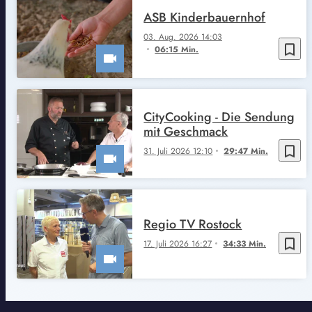
ASB Kinderbauernhof
03. Aug. 2026 14:03
bookmark_border
06:15 Min.
CityCooking - Die Sendung
mit Geschmack
bookmark_border
31. Juli 2026 12:10
29:47 Min.
Regio TV Rostock
bookmark_border
17. Juli 2026 16:27
34:33 Min.