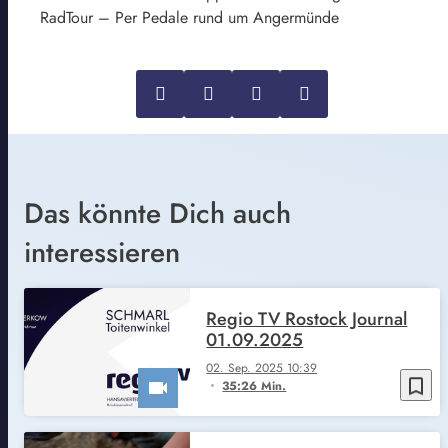
RadTour – Per Pedale rund um Angermünde
Das könnte Dich auch
interessieren
Regio TV Rostock Journal
01.09.2025
02. Sep. 2025 10:39
bookmark_border
35:26 Min.