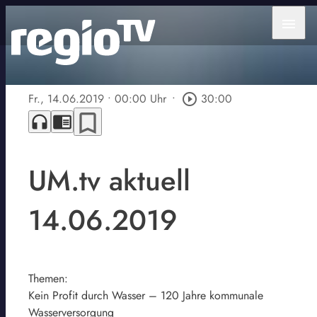
menu
Fr., 14.06.2019
• 00:00 Uhr
•
play_circle_outline
30:00
bookmark_border
headphones
chrome_reader_mode
UM.tv aktuell
14.06.2019
Themen:
Kein Profit durch Wasser – 120 Jahre kommunale
Wasserversorgung