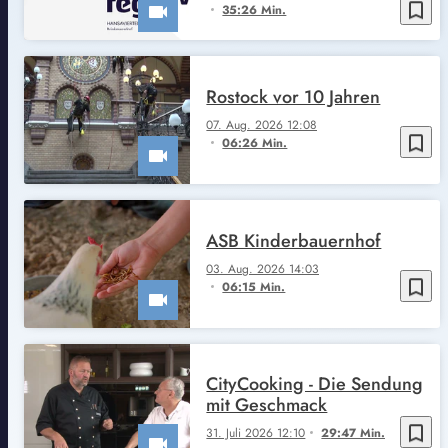
bookmark_border
35:26 Min.
Rostock vor 10 Jahren
07. Aug. 2026 12:08
bookmark_border
06:26 Min.
ASB Kinderbauernhof
03. Aug. 2026 14:03
bookmark_border
06:15 Min.
CityCooking - Die Sendung
mit Geschmack
bookmark_border
31. Juli 2026 12:10
29:47 Min.