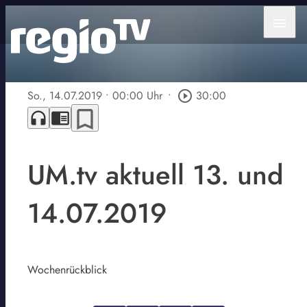
menu
So., 14.07.2019
• 00:00 Uhr
•
play_circle_outline
30:00
bookmark_border
headphones
chrome_reader_mode
UM.tv aktuell 13. und
14.07.2019
Wochenrückblick