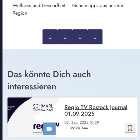
Wellness und Gesundheit – Geheimtipps aus unserer
Region
Das könnte Dich auch
interessieren
Regio TV Rostock Journal
01.09.2025
02. Sep. 2025 10:39
bookmark_border
35:26 Min.