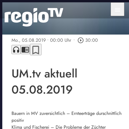
menu
Mo., 05.08.2019
• 00:00 Uhr
•
play_circle_outline
30:00
bookmark_border
headphones
chrome_reader_mode
UM.tv aktuell
05.08.2019
Bauern in MV zuversichtlich – Ernteerträge durschnittlich
positiv
Klima und Fischerei – Die Probleme der Züchter