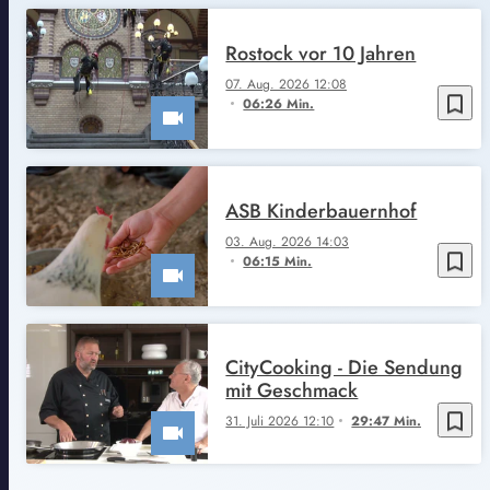
Rostock vor 10 Jahren
07. Aug. 2026 12:08
bookmark_border
06:26 Min.
ASB Kinderbauernhof
03. Aug. 2026 14:03
bookmark_border
06:15 Min.
CityCooking - Die Sendung
mit Geschmack
bookmark_border
31. Juli 2026 12:10
29:47 Min.