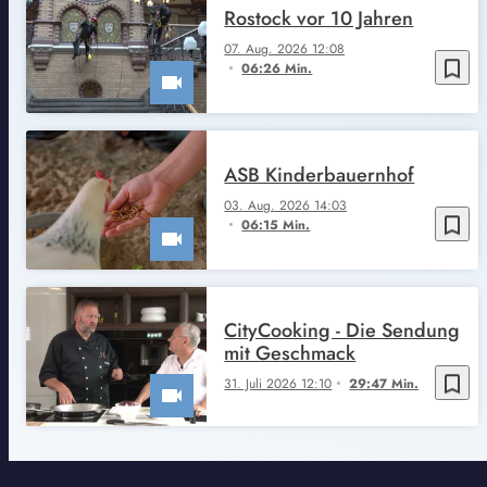
Rostock vor 10 Jahren
07. Aug. 2026 12:08
bookmark_border
06:26 Min.
ASB Kinderbauernhof
03. Aug. 2026 14:03
bookmark_border
06:15 Min.
CityCooking - Die Sendung
mit Geschmack
bookmark_border
31. Juli 2026 12:10
29:47 Min.