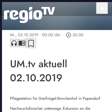
menu
Mi., 02.10.2019
• 00:00 Uhr
•
play_circle_outline
30:00
bookmark_border
headphones
chrome_reader_mode
UM.tv aktuell
02.10.2019
Pflegestation für Greifvögel-Storchenhof in Papendorf
Nachwuchsforscher unterwegs- Exkursion an die