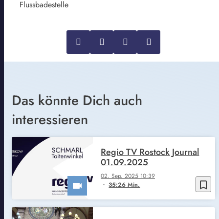
Flussbadestelle
Das könnte Dich auch
interessieren
Regio TV Rostock Journal
01.09.2025
02. Sep. 2025 10:39
bookmark_border
35:26 Min.