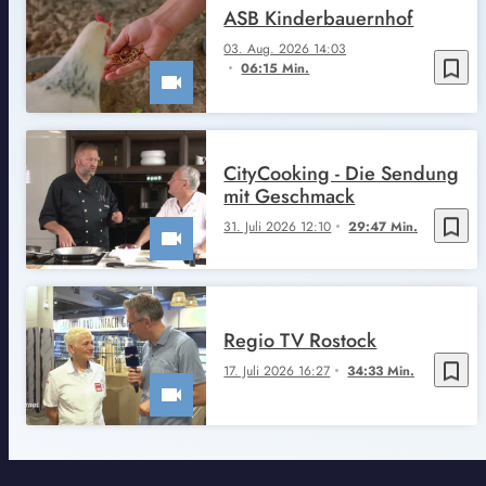
ASB Kinderbauernhof
03. Aug. 2026 14:03
bookmark_border
06:15 Min.
CityCooking - Die Sendung
mit Geschmack
bookmark_border
31. Juli 2026 12:10
29:47 Min.
Regio TV Rostock
bookmark_border
17. Juli 2026 16:27
34:33 Min.