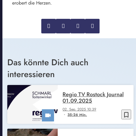
erobert die Herzen.
Das könnte Dich auch
interessieren
Regio TV Rostock Journal
01.09.2025
02. Sep. 2025 10:39
bookmark_border
35:26 Min.