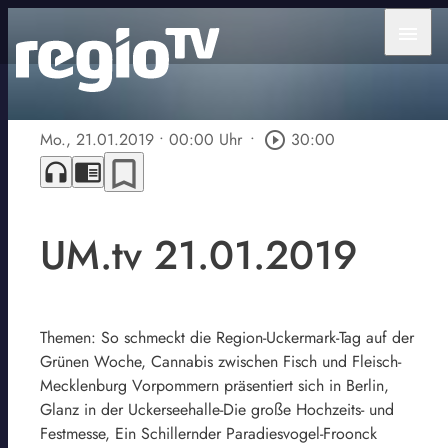
menu
Mo., 21.01.2019
• 00:00 Uhr
•
play_circle_outline
30:00
bookmark_border
headphones
chrome_reader_mode
UM.tv 21.01.2019
Themen: So schmeckt die Region-Uckermark-Tag auf der
Grünen Woche, Cannabis zwischen Fisch und Fleisch-
Mecklenburg Vorpommern präsentiert sich in Berlin,
Glanz in der Uckerseehalle-Die große Hochzeits- und
Festmesse, Ein Schillernder Paradiesvogel-Froonck