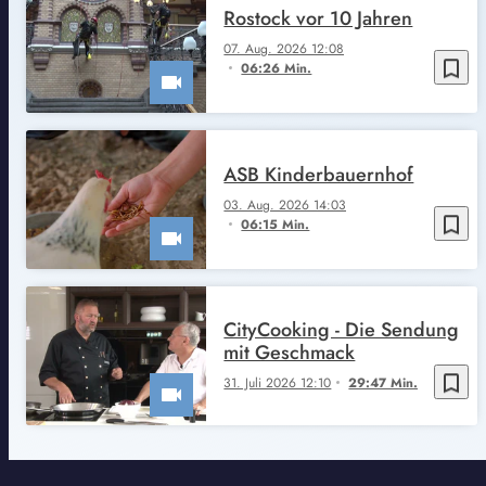
Rostock vor 10 Jahren
07. Aug. 2026 12:08
bookmark_border
06:26 Min.
ASB Kinderbauernhof
03. Aug. 2026 14:03
bookmark_border
06:15 Min.
CityCooking - Die Sendung
mit Geschmack
bookmark_border
31. Juli 2026 12:10
29:47 Min.