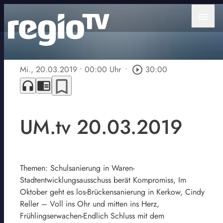
menu
Mi., 20.03.2019
• 00:00 Uhr
•
play_circle_outline
30:00
bookmark_border
headphones
chrome_reader_mode
UM.tv 20.03.2019
Themen: Schulsanierung in Waren-
Stadtentwicklungsausschuss berät Kompromiss, Im
Oktober geht es los-Brückensanierung in Kerkow, Cindy
Reller – Voll ins Ohr und mitten ins Herz,
Frühlingserwachen-Endlich Schluss mit dem