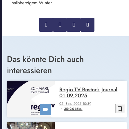
halbherzigem Winter.
Das könnte Dich auch
interessieren
Regio TV Rostock Journal
01.09.2025
02. Sep. 2025 10:39
bookmark_border
35:26 Min.