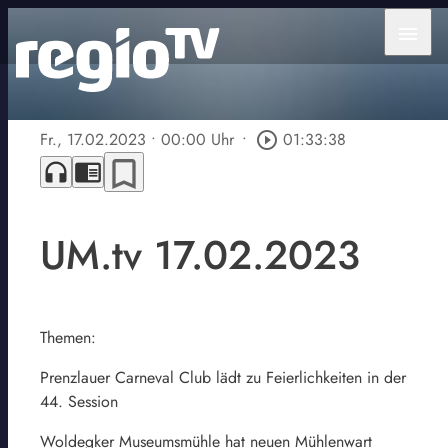
menu
Fr., 17.02.2023
• 00:00 Uhr
•
play_circle_outline
01:33:38
bookmark_border
headphones
chrome_reader_mode
UM.tv 17.02.2023
Themen:
Prenzlauer Carneval Club lädt zu Feierlichkeiten in der
44. Session
Woldegker Museumsmühle hat neuen Mühlenwart