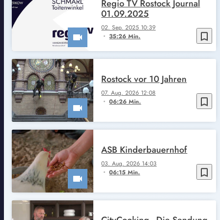
Regio TV Rostock Journal
01.09.2025
02. Sep. 2025 10:39
bookmark_border
35:26 Min.
Rostock vor 10 Jahren
07. Aug. 2026 12:08
bookmark_border
06:26 Min.
ASB Kinderbauernhof
03. Aug. 2026 14:03
bookmark_border
06:15 Min.
CityCooking - Die Sendung