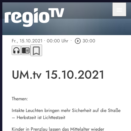
menu
Fr., 15.10.2021
• 00:00 Uhr
•
play_circle_outline
30:00
bookmark_border
headphones
chrome_reader_mode
UM.tv 15.10.2021
Themen:
Intakte Leuchten bringen mehr Sicherheit auf die Straße
– Herbstzeit ist Lichttestzeit
Kinder in Prenzlau lassen das Mittelalter wieder