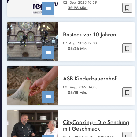
02. Sep. 2025 10:39
bookmark_border
35:26 Min.
Rostock vor 10 Jahren
07. Aug. 2026 12:08
bookmark_border
06:26 Min.
ASB Kinderbauernhof
03. Aug. 2026 14:03
bookmark_border
06:15 Min.
CityCooking - Die Sendung
mit Geschmack