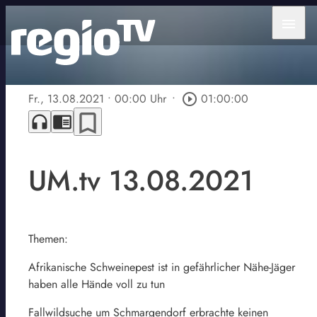
menu
Fr., 13.08.2021
• 00:00 Uhr
•
play_circle_outline
01:00:00
bookmark_border
headphones
chrome_reader_mode
UM.tv 13.08.2021
Themen:
Afrikanische Schweinepest ist in gefährlicher Nähe-Jäger
haben alle Hände voll zu tun
Fallwildsuche um Schmargendorf erbrachte keinen