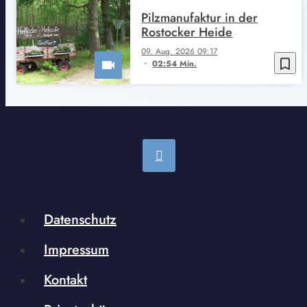
Pilzmanufaktur in der
Rostocker Heide
09. Aug. 2026 09:17
bookmark_border
02:54 Min.
Datenschutz
Impressum
Kontakt