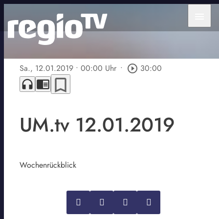
menu
Sa., 12.01.2019
• 00:00 Uhr
•
play_circle_outline
30:00
bookmark_border
headphones
chrome_reader_mode
UM.tv 12.01.2019
Wochenrückblick