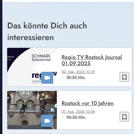
Das könnte Dich auch
interessieren
Regio TV Rostock Journal
01.09.2025
02. Sep. 2025 10:39
bookmark_border
35:26 Min.
Rostock vor 10 Jahren
07. Aug. 2026 12:08
bookmark_border
06:26 Min.