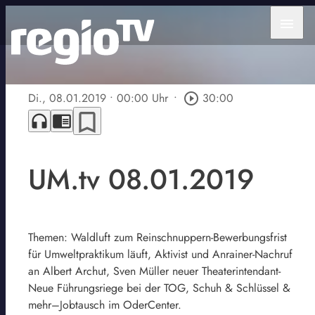
menu
Di., 08.01.2019
• 00:00 Uhr
•
play_circle_outline
30:00
bookmark_border
headphones
chrome_reader_mode
UM.tv 08.01.2019
Themen: Waldluft zum Reinschnuppern-Bewerbungsfrist
für Umweltpraktikum läuft, Aktivist und Anrainer-Nachruf
an Albert Archut, Sven Müller neuer Theaterintendant-
Neue Führungsriege bei der TOG, Schuh & Schlüssel &
mehr–Jobtausch im OderCenter.