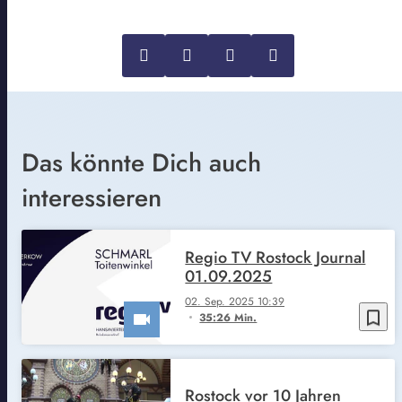
Das könnte Dich auch
interessieren
Regio TV Rostock Journal
01.09.2025
02. Sep. 2025 10:39
bookmark_border
35:26 Min.
Rostock vor 10 Jahren