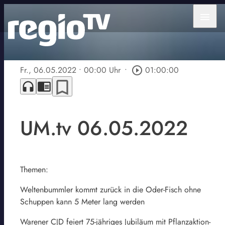
menu
Fr., 06.05.2022
• 00:00 Uhr
•
play_circle_outline
01:00:00
bookmark_border
headphones
chrome_reader_mode
UM.tv 06.05.2022
Themen:
Weltenbummler kommt zurück in die Oder-Fisch ohne
Schuppen kann 5 Meter lang werden
Warener CJD feiert 75-jähriges Jubiläum mit Pflanzaktion-