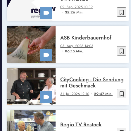
02. Sep. 2025 10:39
bookmark_border
35:26 Min.
ASB Kinderbauernhof
03. Aug. 2026 14:03
bookmark_border
06:15 Min.
CityCooking - Die Sendung
mit Geschmack
bookmark_border
31. Juli 2026 12:10
29:47 Min.
Regio TV Rostock