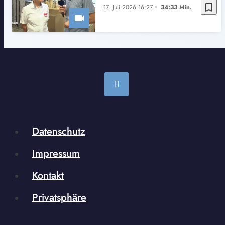
bookmark_border
17. Juli 2026 16:27
34:33 Min.
Datenschutz
Impressum
Kontakt
Privatsphäre