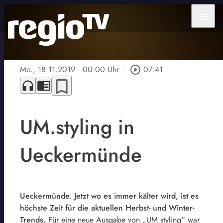
menu
Mo., 18.11.2019
• 00:00 Uhr
•
play_circle_outline
07:41
bookmark_border
headphones
chrome_reader_mode
UM.styling in
Ueckermünde
Ueckermünde. Jetzt wo es immer kälter wird, ist es
höchste Zeit für die aktuellen Herbst- und Winter-
Trends.
Für eine neue Ausgabe von „UM.styling“ war