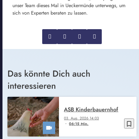
unser Team dieses Mal in Ueckermünde unterwegs, um
sich von Experten beraten zu lassen.
Das könnte Dich auch
interessieren
ASB Kinderbauernhof
03. Aug. 2026 14:03
bookmark_border
06:15 Min.