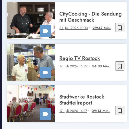
CityCooking - Die Sendung
mit Geschmack
bookmark_border
31. Juli 2026 12:10
29:47 Min.
Regio TV Rostock
bookmark_border
17. Juli 2026 16:27
34:33 Min.
Stadtwerke Rostock
Stadtteilreport
bookmark_border
17. Juli 2026 14:17
09:14 Min.