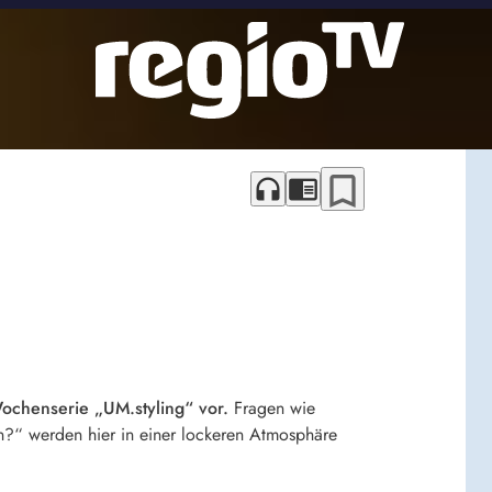
bookmark_border
headphones
chrome_reader_mode
Wochenserie „UM.styling“ vor.
Fragen wie
n?“ werden hier in einer lockeren Atmosphäre