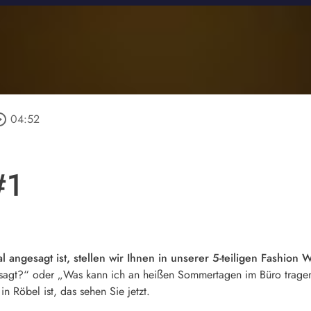
e_outline
04:52
#1
angesagt ist, stellen wir Ihnen in unserer 5-teiligen Fashion 
esagt?“ oder „Was kann ich an heißen Sommertagen im Büro trage
in Röbel ist, das sehen Sie jetzt.