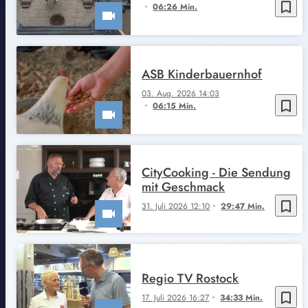
bookmark_border
06:26 Min.
ASB Kinderbauernhof
03. Aug. 2026 14:03
bookmark_border
06:15 Min.
CityCooking - Die Sendung
mit Geschmack
bookmark_border
31. Juli 2026 12:10
29:47 Min.
Regio TV Rostock
bookmark_border
17. Juli 2026 16:27
34:33 Min.