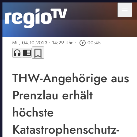
menu
Mi., 04.10.2023
• 14:29 Uhr
•
play_circle_outline
00:45
bookmark_border
headphones
chrome_reader_mode
THW-Angehörige aus
Prenzlau erhält
höchste
Katastrophenschutz-