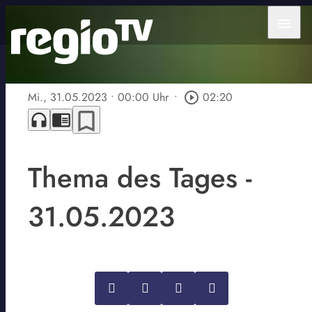
menu
Mi., 31.05.2023
• 00:00 Uhr
•
play_circle_outline
02:20
bookmark_border
headphones
chrome_reader_mode
Thema des Tages -
31.05.2023