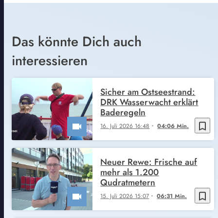
Das könnte Dich auch
interessieren
Sicher am Ostseestrand:
DRK Wasserwacht erklärt
Baderegeln
bookmark_border
16. Juli 2026 16:48
04:06 Min.
Neuer Rewe: Frische auf
mehr als 1.200
Qudratmetern
bookmark_border
15. Juli 2026 15:07
06:31 Min.