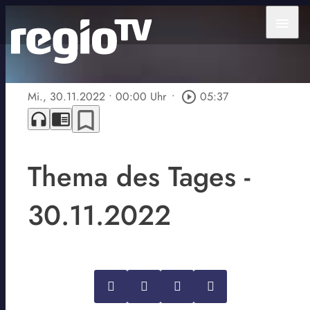
menu
Mi., 30.11.2022
• 00:00 Uhr
•
play_circle_outline
05:37
bookmark_border
headphones
chrome_reader_mode
Thema des Tages -
30.11.2022