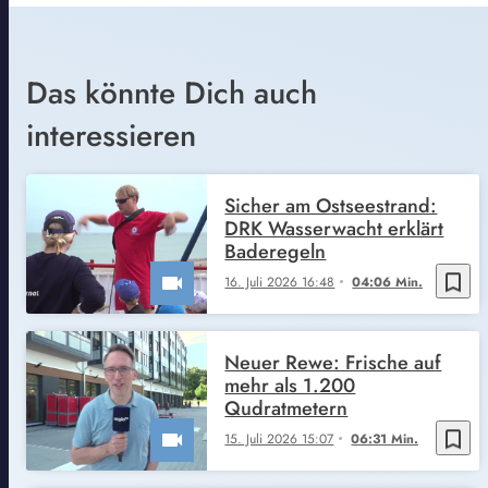
Das könnte Dich auch
interessieren
Sicher am Ostseestrand:
DRK Wasserwacht erklärt
Baderegeln
bookmark_border
16. Juli 2026 16:48
04:06 Min.
Neuer Rewe: Frische auf
mehr als 1.200
Qudratmetern
bookmark_border
15. Juli 2026 15:07
06:31 Min.