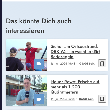
Das könnte Dich auch
interessieren
Sicher am Ostseestrand:
DRK Wasserwacht erklärt
Baderegeln
bookmark_border
16. Juli 2026 16:48
04:06 Min.
Neuer Rewe: Frische auf
mehr als 1.200
Qudratmetern
bookmark_border
15. Juli 2026 15:07
06:31 Min.