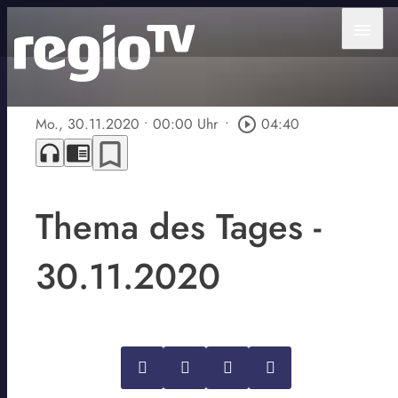
menu
Mo., 30.11.2020
• 00:00 Uhr
•
play_circle_outline
04:40
bookmark_border
headphones
chrome_reader_mode
Thema des Tages -
30.11.2020