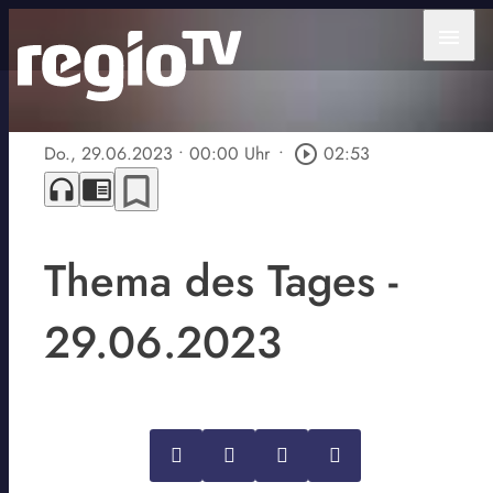
menu
Do., 29.06.2023
• 00:00 Uhr
•
play_circle_outline
02:53
bookmark_border
headphones
chrome_reader_mode
Thema des Tages -
29.06.2023