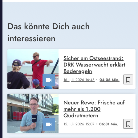
Das könnte Dich auch
interessieren
Sicher am Ostseestrand:
DRK Wasserwacht erklärt
Baderegeln
bookmark_border
16. Juli 2026 16:48
04:06 Min.
Neuer Rewe: Frische auf
mehr als 1.200
Qudratmetern
bookmark_border
15. Juli 2026 15:07
06:31 Min.