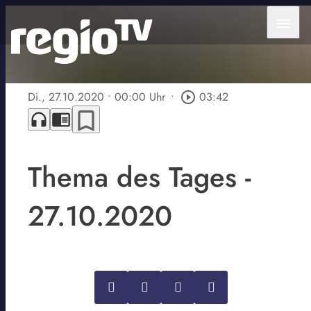
menu
Di., 27.10.2020
• 00:00 Uhr
•
play_circle_outline
03:42
bookmark_border
headphones
chrome_reader_mode
Thema des Tages -
27.10.2020