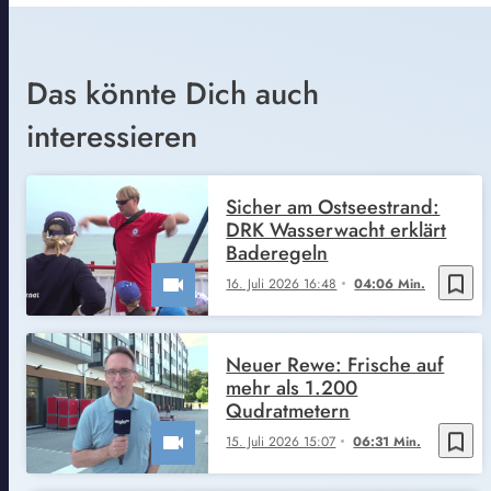
Das könnte Dich auch
interessieren
Sicher am Ostseestrand:
DRK Wasserwacht erklärt
Baderegeln
bookmark_border
16. Juli 2026 16:48
04:06 Min.
Neuer Rewe: Frische auf
mehr als 1.200
Qudratmetern
bookmark_border
15. Juli 2026 15:07
06:31 Min.