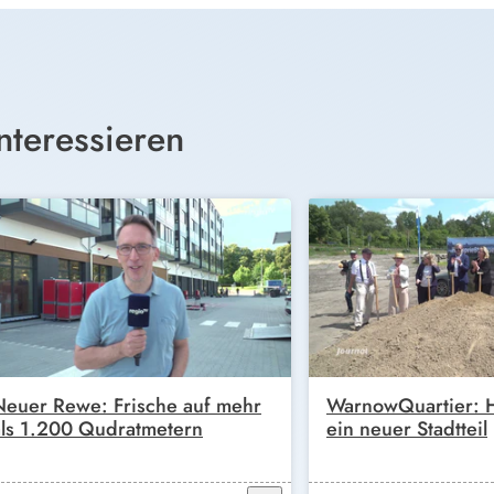
nteressieren
Neuer Rewe: Frische auf mehr
WarnowQuartier: H
als 1.200 Qudratmetern
ein neuer Stadtteil