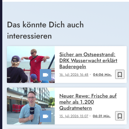
Das könnte Dich auch
interessieren
Sicher am Ostseestrand:
DRK Wasserwacht erklärt
Baderegeln
bookmark_border
16. Juli 2026 16:48
04:06 Min.
Neuer Rewe: Frische auf
mehr als 1.200
Qudratmetern
bookmark_border
15. Juli 2026 15:07
06:31 Min.