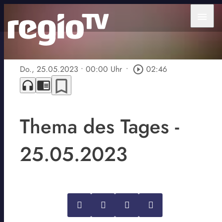
menu
Do., 25.05.2023
• 00:00 Uhr
•
play_circle_outline
02:46
bookmark_border
headphones
chrome_reader_mode
Thema des Tages -
25.05.2023