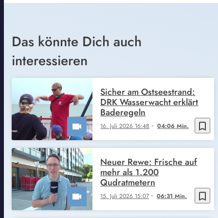
Das könnte Dich auch
interessieren
Sicher am Ostseestrand:
DRK Wasserwacht erklärt
Baderegeln
bookmark_border
16. Juli 2026 16:48
04:06 Min.
Neuer Rewe: Frische auf
mehr als 1.200
Qudratmetern
bookmark_border
15. Juli 2026 15:07
06:31 Min.