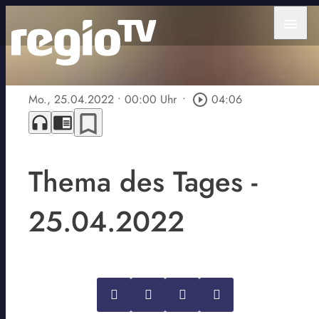
menu
Mo., 25.04.2022
• 00:00 Uhr
•
play_circle_outline
04:06
bookmark_border
headphones
chrome_reader_mode
Thema des Tages -
25.04.2022