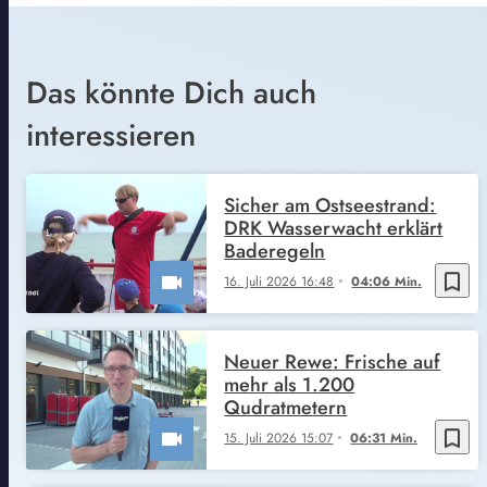
Das könnte Dich auch
interessieren
Sicher am Ostseestrand:
DRK Wasserwacht erklärt
Baderegeln
bookmark_border
16. Juli 2026 16:48
04:06 Min.
Neuer Rewe: Frische auf
mehr als 1.200
Qudratmetern
bookmark_border
15. Juli 2026 15:07
06:31 Min.