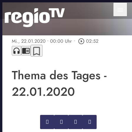
menu
Mi., 22.01.2020
• 00:00 Uhr
•
play_circle_outline
02:52
bookmark_border
headphones
chrome_reader_mode
Thema des Tages -
22.01.2020