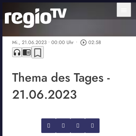
menu
Mi., 21.06.2023
• 00:00 Uhr
•
play_circle_outline
02:58
bookmark_border
headphones
chrome_reader_mode
Thema des Tages -
21.06.2023