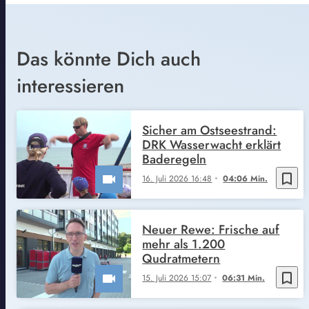
Das könnte Dich auch
interessieren
Sicher am Ostseestrand:
DRK Wasserwacht erklärt
Baderegeln
bookmark_border
16. Juli 2026 16:48
04:06 Min.
Neuer Rewe: Frische auf
mehr als 1.200
Qudratmetern
bookmark_border
15. Juli 2026 15:07
06:31 Min.