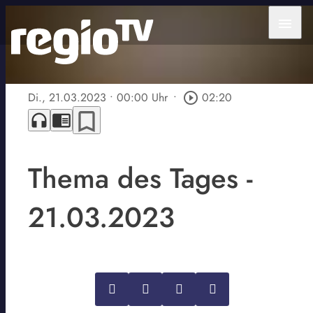
menu
Di., 21.03.2023
• 00:00 Uhr
•
play_circle_outline
02:20
bookmark_border
headphones
chrome_reader_mode
Thema des Tages -
21.03.2023