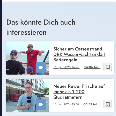
Das könnte Dich auch
interessieren
Sicher am Ostseestrand:
DRK Wasserwacht erklärt
Baderegeln
bookmark_border
16. Juli 2026 16:48
04:06 Min.
Neuer Rewe: Frische auf
mehr als 1.200
Qudratmetern
bookmark_border
15. Juli 2026 15:07
06:31 Min.