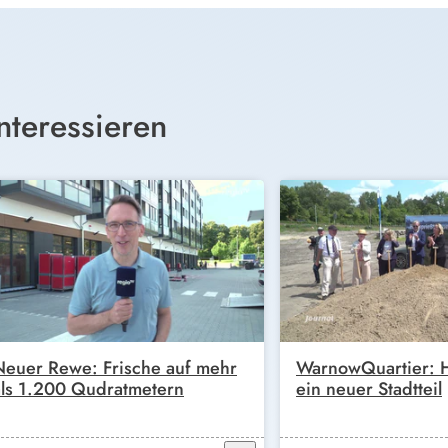
nteressieren
Neuer Rewe: Frische auf mehr
WarnowQuartier: H
als 1.200 Qudratmetern
ein neuer Stadtteil