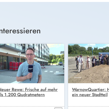
nteressieren
Neuer Rewe: Frische auf mehr
WarnowQuartier: H
als 1.200 Qudratmetern
ein neuer Stadtteil