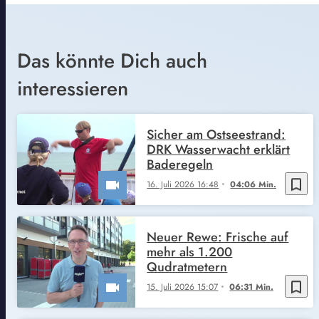
Das könnte Dich auch
interessieren
Sicher am Ostseestrand:
DRK Wasserwacht erklärt
Baderegeln
bookmark_border
16. Juli 2026 16:48
04:06 Min.
Neuer Rewe: Frische auf
mehr als 1.200
Qudratmetern
bookmark_border
15. Juli 2026 15:07
06:31 Min.