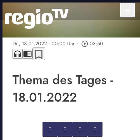
menu
Di., 18.01.2022
• 00:00 Uhr
•
play_circle_outline
03:50
bookmark_border
headphones
chrome_reader_mode
Thema des Tages -
18.01.2022