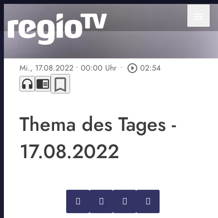
menu
Mi., 17.08.2022
• 00:00 Uhr
•
play_circle_outline
02:54
bookmark_border
headphones
chrome_reader_mode
Thema des Tages -
17.08.2022