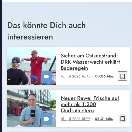
Das könnte Dich auch
interessieren
Sicher am Ostseestrand:
DRK Wasserwacht erklärt
Baderegeln
bookmark_border
16. Juli 2026 16:48
04:06 Min.
Neuer Rewe: Frische auf
mehr als 1.200
Qudratmetern
bookmark_border
15. Juli 2026 15:07
06:31 Min.