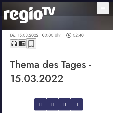
menu
Di., 15.03.2022
• 00:00 Uhr
•
play_circle_outline
02:40
bookmark_border
headphones
chrome_reader_mode
Thema des Tages -
15.03.2022