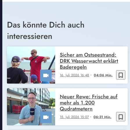
Das könnte Dich auch
interessieren
Sicher am Ostseestrand:
DRK Wasserwacht erklärt
Baderegeln
bookmark_border
16. Juli 2026 16:48
04:06 Min.
Neuer Rewe: Frische auf
mehr als 1.200
Qudratmetern
bookmark_border
15. Juli 2026 15:07
06:31 Min.