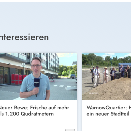
nteressieren
Neuer Rewe: Frische auf mehr
WarnowQuartier: H
als 1.200 Qudratmetern
ein neuer Stadtteil