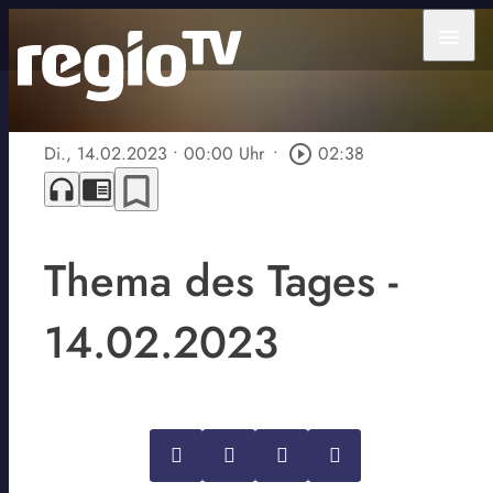
menu
Di., 14.02.2023
• 00:00 Uhr
•
play_circle_outline
02:38
bookmark_border
headphones
chrome_reader_mode
Thema des Tages -
14.02.2023