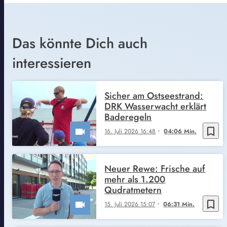
Das könnte Dich auch
interessieren
Sicher am Ostseestrand:
DRK Wasserwacht erklärt
Baderegeln
bookmark_border
16. Juli 2026 16:48
04:06 Min.
Neuer Rewe: Frische auf
mehr als 1.200
Qudratmetern
bookmark_border
15. Juli 2026 15:07
06:31 Min.