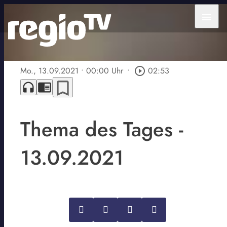
menu
Mo., 13.09.2021
• 00:00 Uhr
•
play_circle_outline
02:53
bookmark_border
headphones
chrome_reader_mode
Thema des Tages -
13.09.2021