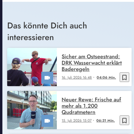
Das könnte Dich auch
interessieren
Sicher am Ostseestrand:
DRK Wasserwacht erklärt
Baderegeln
bookmark_border
16. Juli 2026 16:48
04:06 Min.
Neuer Rewe: Frische auf
mehr als 1.200
Qudratmetern
bookmark_border
15. Juli 2026 15:07
06:31 Min.