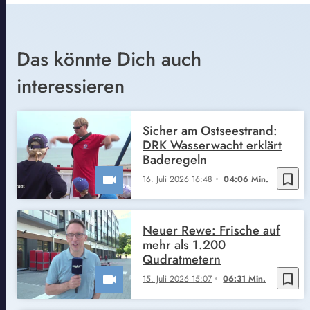
Das könnte Dich auch
interessieren
Sicher am Ostseestrand:
DRK Wasserwacht erklärt
Baderegeln
bookmark_border
16. Juli 2026 16:48
04:06 Min.
Neuer Rewe: Frische auf
mehr als 1.200
Qudratmetern
bookmark_border
15. Juli 2026 15:07
06:31 Min.