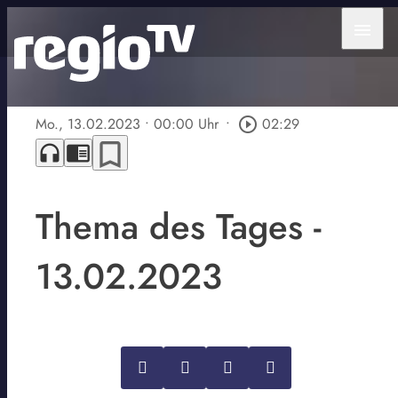
menu
Mo., 13.02.2023
• 00:00 Uhr
•
play_circle_outline
02:29
bookmark_border
headphones
chrome_reader_mode
Thema des Tages -
13.02.2023