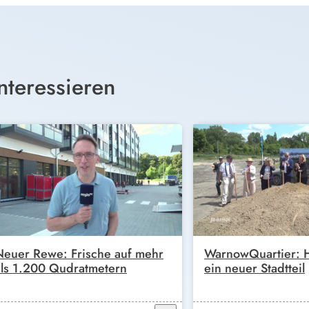
nteressieren
Neuer Rewe: Frische auf mehr
WarnowQuartier: H
als 1.200 Qudratmetern
ein neuer Stadtteil