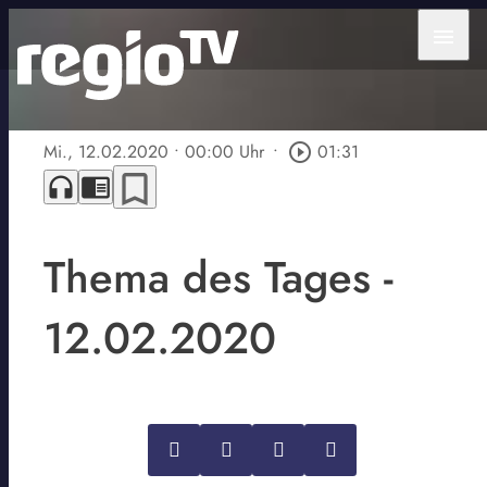
menu
Mi., 12.02.2020
• 00:00 Uhr
•
play_circle_outline
01:31
bookmark_border
headphones
chrome_reader_mode
Thema des Tages -
12.02.2020