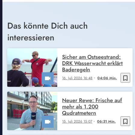
Das könnte Dich auch
interessieren
Sicher am Ostseestrand:
DRK Wasserwacht erklärt
Baderegeln
bookmark_border
16. Juli 2026 16:48
04:06 Min.
Neuer Rewe: Frische auf
mehr als 1.200
Qudratmetern
bookmark_border
15. Juli 2026 15:07
06:31 Min.