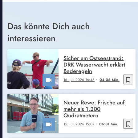
Das könnte Dich auch
interessieren
Sicher am Ostseestrand:
DRK Wasserwacht erklärt
Baderegeln
bookmark_border
16. Juli 2026 16:48
04:06 Min.
Neuer Rewe: Frische auf
mehr als 1.200
Qudratmetern
bookmark_border
15. Juli 2026 15:07
06:31 Min.