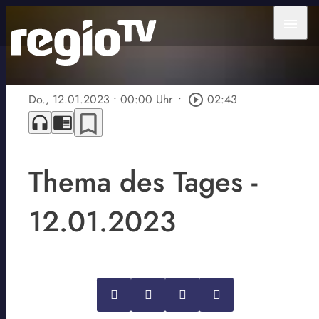
menu
Do., 12.01.2023
• 00:00 Uhr
•
play_circle_outline
02:43
bookmark_border
headphones
chrome_reader_mode
Thema des Tages -
12.01.2023