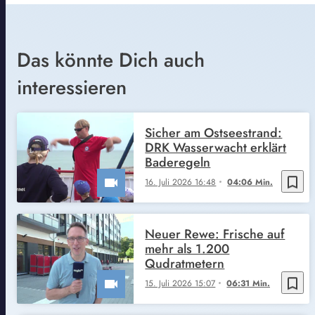
Das könnte Dich auch
interessieren
Sicher am Ostseestrand:
DRK Wasserwacht erklärt
Baderegeln
bookmark_border
16. Juli 2026 16:48
04:06 Min.
Neuer Rewe: Frische auf
mehr als 1.200
Qudratmetern
bookmark_border
15. Juli 2026 15:07
06:31 Min.