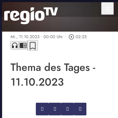
menu
Mi., 11.10.2023
• 00:00 Uhr
•
play_circle_outline
02:25
bookmark_border
headphones
chrome_reader_mode
Thema des Tages -
11.10.2023