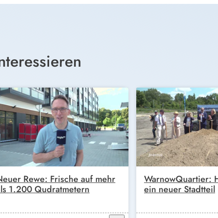
nteressieren
Neuer Rewe: Frische auf mehr
WarnowQuartier: H
als 1.200 Qudratmetern
ein neuer Stadtteil