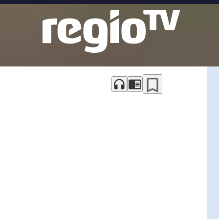
bookmark_border
headphones
chrome_reader_mode