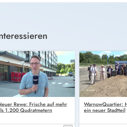
nteressieren
Neuer Rewe: Frische auf mehr
WarnowQuartier: H
als 1.200 Qudratmetern
ein neuer Stadtteil