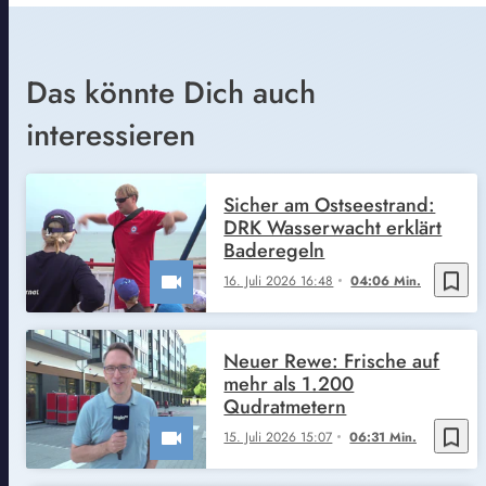
Das könnte Dich auch
interessieren
Sicher am Ostseestrand:
DRK Wasserwacht erklärt
Baderegeln
bookmark_border
16. Juli 2026 16:48
04:06 Min.
Neuer Rewe: Frische auf
mehr als 1.200
Qudratmetern
bookmark_border
15. Juli 2026 15:07
06:31 Min.