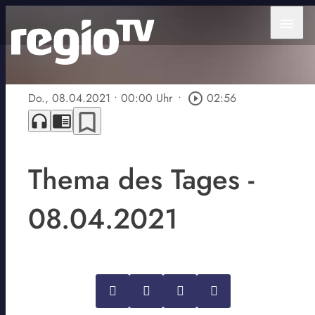
menu
Do., 08.04.2021
• 00:00 Uhr
•
play_circle_outline
02:56
bookmark_border
headphones
chrome_reader_mode
Thema des Tages -
08.04.2021