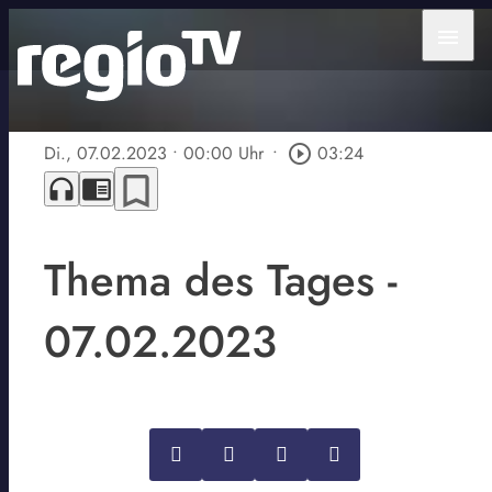
menu
Di., 07.02.2023
• 00:00 Uhr
•
play_circle_outline
03:24
bookmark_border
headphones
chrome_reader_mode
Thema des Tages -
07.02.2023