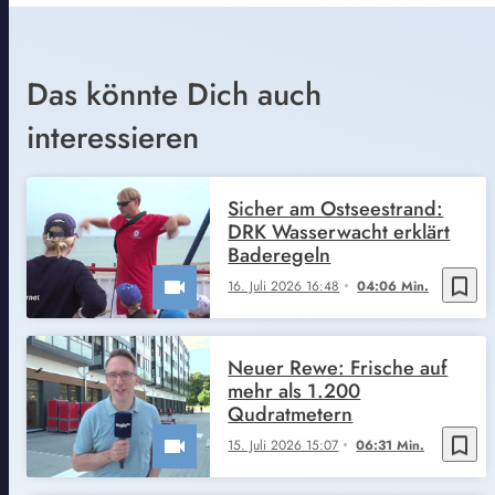
Das könnte Dich auch
interessieren
Sicher am Ostseestrand:
DRK Wasserwacht erklärt
Baderegeln
bookmark_border
16. Juli 2026 16:48
04:06 Min.
Neuer Rewe: Frische auf
mehr als 1.200
Qudratmetern
bookmark_border
15. Juli 2026 15:07
06:31 Min.