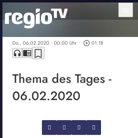
menu
Do., 06.02.2020
• 00:00 Uhr
•
play_circle_outline
01:18
bookmark_border
headphones
chrome_reader_mode
Thema des Tages -
06.02.2020