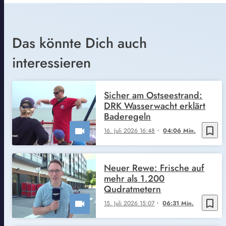
Das könnte Dich auch
interessieren
Sicher am Ostseestrand:
DRK Wasserwacht erklärt
Baderegeln
bookmark_border
16. Juli 2026 16:48
04:06 Min.
Neuer Rewe: Frische auf
mehr als 1.200
Qudratmetern
bookmark_border
15. Juli 2026 15:07
06:31 Min.