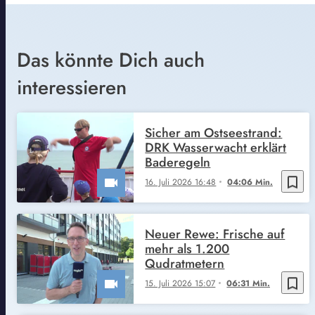
Das könnte Dich auch
interessieren
Sicher am Ostseestrand:
DRK Wasserwacht erklärt
Baderegeln
bookmark_border
16. Juli 2026 16:48
04:06 Min.
Neuer Rewe: Frische auf
mehr als 1.200
Qudratmetern
bookmark_border
15. Juli 2026 15:07
06:31 Min.