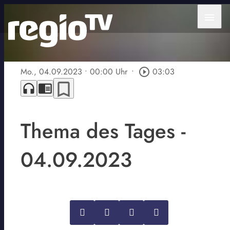
menu
Mo., 04.09.2023
• 00:00 Uhr
•
play_circle_outline
03:03
bookmark_border
headphones
chrome_reader_mode
Thema des Tages -
04.09.2023