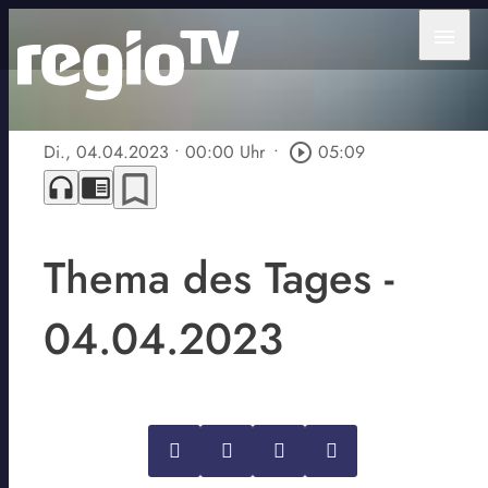
menu
Di., 04.04.2023
• 00:00 Uhr
•
play_circle_outline
05:09
bookmark_border
headphones
chrome_reader_mode
Thema des Tages -
04.04.2023