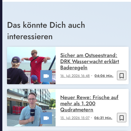
Das könnte Dich auch
interessieren
Sicher am Ostseestrand:
DRK Wasserwacht erklärt
Baderegeln
bookmark_border
16. Juli 2026 16:48
04:06 Min.
Neuer Rewe: Frische auf
mehr als 1.200
Qudratmetern
bookmark_border
15. Juli 2026 15:07
06:31 Min.