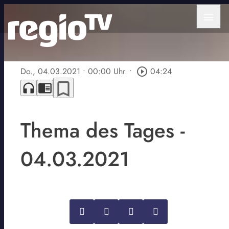
menu
Do., 04.03.2021
• 00:00 Uhr
•
play_circle_outline
04:24
bookmark_border
headphones
chrome_reader_mode
Thema des Tages -
04.03.2021