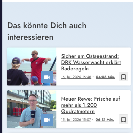
Das könnte Dich auch
interessieren
Sicher am Ostseestrand:
DRK Wasserwacht erklärt
Baderegeln
bookmark_border
16. Juli 2026 16:48
04:06 Min.
Neuer Rewe: Frische auf
mehr als 1.200
Qudratmetern
bookmark_border
15. Juli 2026 15:07
06:31 Min.