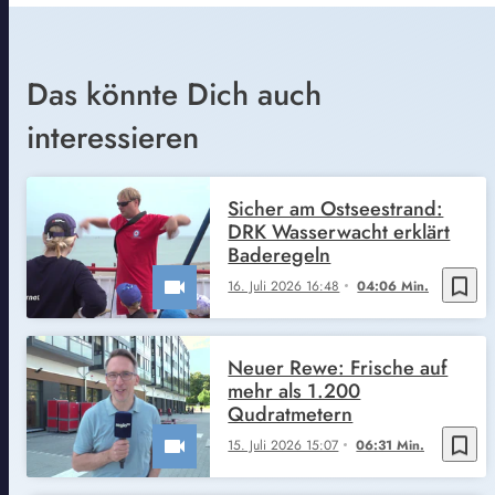
Das könnte Dich auch
interessieren
Sicher am Ostseestrand:
DRK Wasserwacht erklärt
Baderegeln
bookmark_border
16. Juli 2026 16:48
04:06 Min.
Neuer Rewe: Frische auf
mehr als 1.200
Qudratmetern
bookmark_border
15. Juli 2026 15:07
06:31 Min.