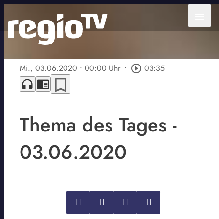
menu
Mi., 03.06.2020
• 00:00 Uhr
•
play_circle_outline
03:35
bookmark_border
headphones
chrome_reader_mode
Thema des Tages -
03.06.2020